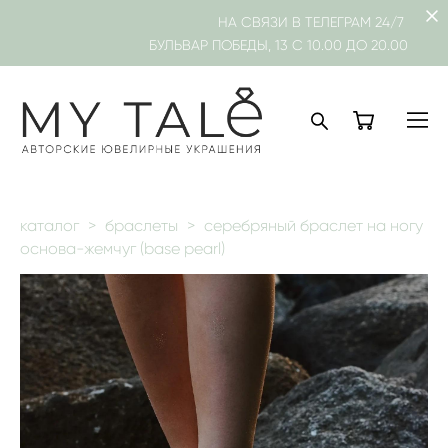
НА СВЯЗИ В
ТЕЛЕГРАМ
24/7
БУЛЬВАР ПОБЕДЫ, 13 С 10.00 ДО 20.00
каталог
>
браслеты
>
серебряный браслет на ногу
основа-жемчуг (base pearl)