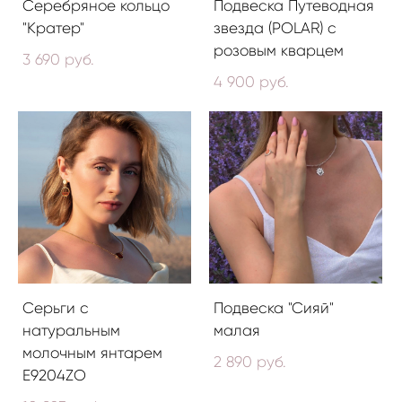
Серебряное кольцо
Подвеска Путеводная
"Кратер"
звезда (POLAR) с
розовым кварцем
3 690 pуб.
4 900 pуб.
Серьги с
Подвеска "Сияй"
натуральным
малая
молочным янтарем
2 890 pуб.
E9204ZO