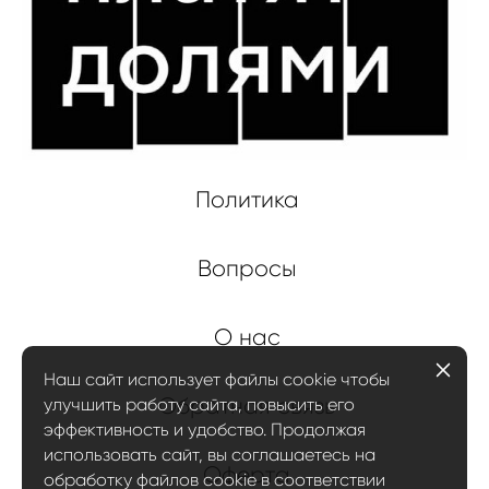
Политика
Вопросы
О нас
Наш сайт использует файлы cookie чтобы
Обратная связь
улучшить работу сайта, повысить его
эффективность и удобство. Продолжая
использовать сайт, вы соглашаетесь на
Оферта
обработку файлов cookie в соответствии