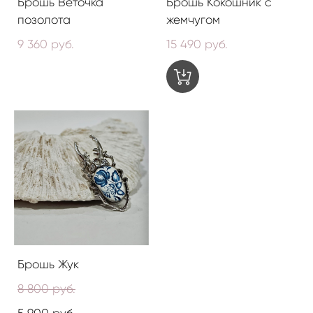
Брошь Веточка
Брошь Кокошник с
позолота
жемчугом
9 360 pуб.
15 490 pуб.
Брошь Жук
8 800 pуб.
5 900 pуб.