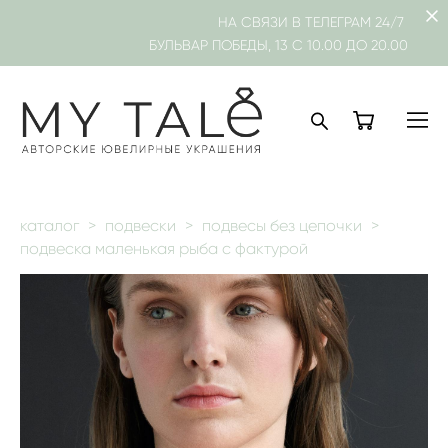
НА СВЯЗИ В
ТЕЛЕГРАМ
24/7
БУЛЬВАР ПОБЕДЫ, 13 С 10.00 ДО 20.00
каталог
>
подвески
>
подвесы без цепочки
>
подвеска маленькая рыба с фактурой