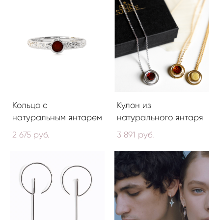
Кольцо с
Кулон из
натуральным янтарем
натурального янтаря
2 675 pуб.
3 891 pуб.